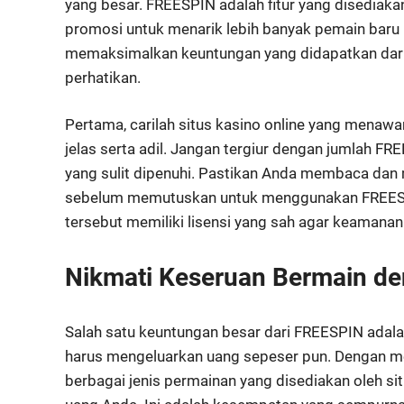
yang besar. FREESPIN adalah fitur yang disediaka
promosi untuk menarik lebih banyak pemain bar
memaksimalkan keuntungan yang didapatkan dari
perhatikan.
Pertama, carilah situs kasino online yang menaw
jelas serta adil. Jangan tergiur dengan jumlah FR
yang sulit dipenuhi. Pastikan Anda membaca dan
sebelum memutuskan untuk menggunakan FREESPIN 
tersebut memiliki lisensi yang sah agar keamanan
Nikmati Keseruan Bermain d
Salah satu keuntungan besar dari FREESPIN adal
harus mengeluarkan uang sepeser pun. Dengan 
berbagai jenis permainan yang disediakan oleh s