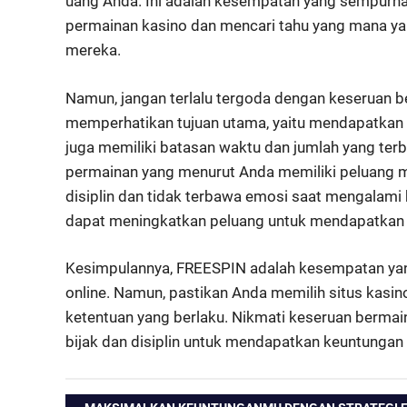
uang Anda. Ini adalah kesempatan yang sempurna
permainan kasino dan mencari tahu yang mana y
mereka.
Namun, jangan terlalu tergoda dengan keseruan 
memperhatikan tujuan utama, yaitu mendapatkan 
juga memiliki batasan waktu dan jumlah yang terba
permainan yang menurut Anda memiliki peluang me
disiplin dan tidak terbawa emosi saat mengalami
dapat meningkatkan peluang untuk mendapatkan
Kesimpulannya, FREESPIN adalah kesempatan ya
online. Namun, pastikan Anda memilih situs kasi
ketentuan yang berlaku. Nikmati keseruan berma
bijak dan disiplin untuk mendapatkan keuntunga
PREVIOUS