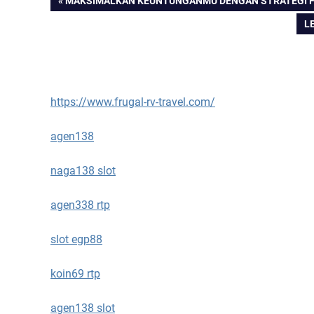
Navigasi
MAKSIMALKAN KEUNTUNGANMU DENGAN STRATEGI F
POST:
N
L
pos
P
https://www.frugal-rv-travel.com/
agen138
naga138 slot
agen338 rtp
slot egp88
koin69 rtp
agen138 slot