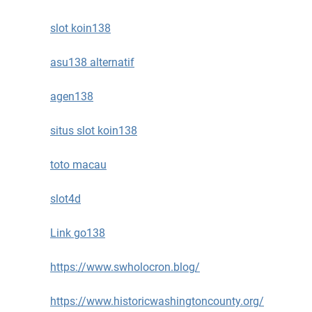
slot koin138
asu138 alternatif
agen138
situs slot koin138
toto macau
slot4d
Link go138
https://www.swholocron.blog/
https://www.historicwashingtoncounty.org/