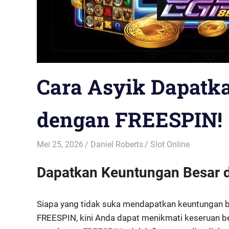
Cara Asyik Dapatk
dengan FREESPIN!
Mei 25, 2026
Daniel Roberts
Slot Online
Dapatkan Keuntungan Besar 
Siapa yang tidak suka mendapatkan keuntungan
FREESPIN, kini Anda dapat menikmati keseruan