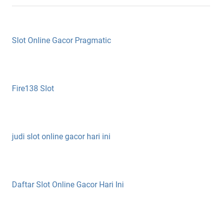
Slot Online Gacor Pragmatic
Fire138 Slot
judi slot online gacor hari ini
Daftar Slot Online Gacor Hari Ini