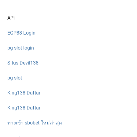
APi
EGP88 Login
pg slot login
Situs Devil138
pg slot
King138 Daftar
King138 Daftar
ทางเข้า sbobet ใหม่ล่าสุด