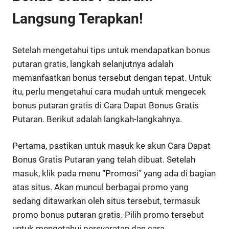
Langsung Terapkan!
Setelah mengetahui tips untuk mendapatkan bonus
putaran gratis, langkah selanjutnya adalah
memanfaatkan bonus tersebut dengan tepat. Untuk
itu, perlu mengetahui cara mudah untuk mengecek
bonus putaran gratis di Cara Dapat Bonus Gratis
Putaran. Berikut adalah langkah-langkahnya.
Pertama, pastikan untuk masuk ke akun Cara Dapat
Bonus Gratis Putaran yang telah dibuat. Setelah
masuk, klik pada menu “Promosi” yang ada di bagian
atas situs. Akan muncul berbagai promo yang
sedang ditawarkan oleh situs tersebut, termasuk
promo bonus putaran gratis. Pilih promo tersebut
untuk mengetahui persyaratan dan cara