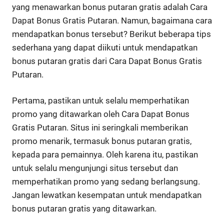
yang menawarkan bonus putaran gratis adalah Cara
Dapat Bonus Gratis Putaran. Namun, bagaimana cara
mendapatkan bonus tersebut? Berikut beberapa tips
sederhana yang dapat diikuti untuk mendapatkan
bonus putaran gratis dari Cara Dapat Bonus Gratis
Putaran.
Pertama, pastikan untuk selalu memperhatikan
promo yang ditawarkan oleh Cara Dapat Bonus
Gratis Putaran. Situs ini seringkali memberikan
promo menarik, termasuk bonus putaran gratis,
kepada para pemainnya. Oleh karena itu, pastikan
untuk selalu mengunjungi situs tersebut dan
memperhatikan promo yang sedang berlangsung.
Jangan lewatkan kesempatan untuk mendapatkan
bonus putaran gratis yang ditawarkan.