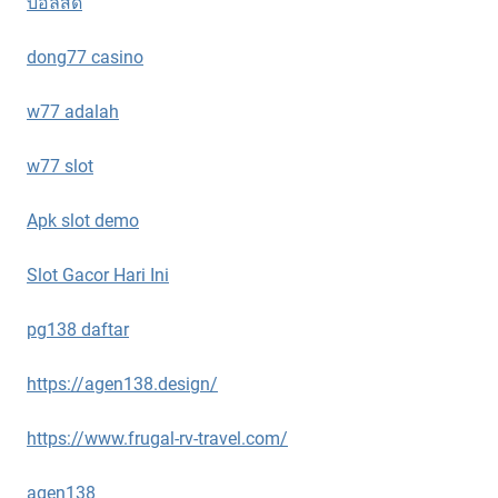
บอลสด
dong77 casino
w77 adalah
w77 slot
Apk slot demo
Slot Gacor Hari Ini
pg138 daftar
https://agen138.design/
https://www.frugal-rv-travel.com/
agen138