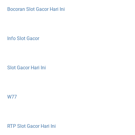
Bocoran Slot Gacor Hari Ini
Info Slot Gacor
Slot Gacor Hari Ini
W77
RTP Slot Gacor Hari Ini