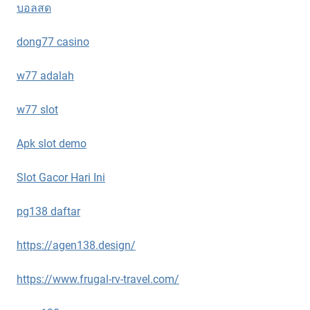
บอลสด
dong77 casino
w77 adalah
w77 slot
Apk slot demo
Slot Gacor Hari Ini
pg138 daftar
https://agen138.design/
https://www.frugal-rv-travel.com/