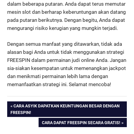
dalam beberapa putaran. Anda dapat terus memutar
mesin slot dan berharap keberuntungan akan datang
pada putaran berikutnya. Dengan begitu, Anda dapat
mengurangi risiko kerugian yang mungkin terjadi.
Dengan semua manfaat yang ditawarkan, tidak ada
alasan bagi Anda untuk tidak menggunakan strategi
FREESPIN dalam permainan judi online Anda. Jangan
sia-siakan kesempatan untuk memenangkan jackpot
dan menikmati permainan lebih lama dengan
memanfaatkan strategi ini. Selamat mencoba!
Navigasi
PREVIOUS
CARA ASYIK DAPATKAN KEUNTUNGAN BESAR DENGAN
POST:
FREESPIN!
pos
NEXT
CARA DAPAT FREESPIN SECARA GRATIS!
POST: