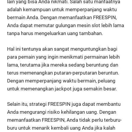
lain yang bisa Anda nikmati. Salah satu manfaatnya
adalah kemampuan untuk memperpanjang waktu
bermain Anda. Dengan memanfaatkan FREESPIN,
Anda dapat memutar gulungan mesin slot lebih lama
tanpa harus mengeluarkan uang tambahan.
Hal ini tentunya akan sangat menguntungkan bagi
para pemain yang ingin menikmati permainan lebih
lama, terutama jika mereka sedang beruntung dan
terus memenangkan putaran-perputaran beruntun.
Dengan memperpanjang waktu bermain, peluang
untuk memenangkan jackpot juga semakin besar.
Selain itu, strategi FREESPIN juga dapat membantu
Anda mengurangi risiko kehilangan uang. Dengan
memanfaatkan FREESPIN, Anda tidak perlu terburu-
buru untuk menarik kembali uang Anda jika kalah