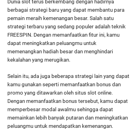
Dunia slot terus berkembang dengan hadirnya
berbagai strategi baru yang dapat membantu para
pemain meraih kemenangan besar. Salah satu
strategi terbaru yang sedang populer adalah teknik
FREESPIN. Dengan memanfaatkan fitur ini, kamu
dapat meningkatkan peluangmu untuk
memenangkan hadiah besar dan menghindari
kekalahan yang merugikan.
Selain itu, ada juga beberapa strategi lain yang dapat
kamu gunakan seperti memanfaatkan bonus dan
promo yang ditawarkan oleh situs slot online.
Dengan memanfaatkan bonus tersebut, kamu dapat
memperbesar modal awalmu sehingga dapat
memainkan lebih banyak putaran dan meningkatkan
peluangmu untuk mendapatkan kemenangan.