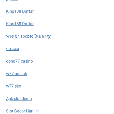
King138 Daftar
King138 Daftar
ทางเข้า sbobet ใหม่ล่าสุด
บอลสด
dong77 casino
w77 adalah
w77 slot
Apk slot demo
Slot Gacor Hari Ini