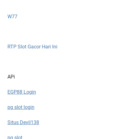
W77
RTP Slot Gacor Hari Ini
APi
EGP88 Login
pg slot login
Situs Devil138
pg slot