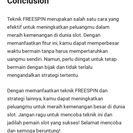
Conclusion
Teknik FREESPIN merupakan salah satu cara yang
efektif untuk meningkatkan peluangmu dalam
meraih kemenangan di dunia slot. Dengan
memanfaatkan fitur ini, kamu dapat memperbesar
waktu bermain tanpa harus mempertaruhkan
uangmu sendiri. Namun, perlu diingat untuk tetap
bermain dengan bijak dan tidak terlalu
mengandalkan strategi tertentu.
Dengan memanfaatkan teknik FREESPIN dan
strategi lainnya, kamu dapat meningkatkan
peluangmu untuk meraih kemenangan besar di dunia
slot. Jangan ragu untuk mencoba teknik ini dan
jadilah pemain slot yang sukses! Selamat mencoba
dan semoga beruntung!