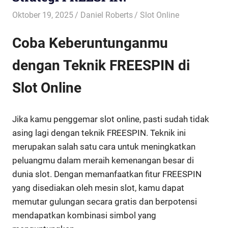
Oktober 19, 2025
Daniel Roberts
Slot Online
Coba Keberuntunganmu
dengan Teknik FREESPIN di
Slot Online
Jika kamu penggemar slot online, pasti sudah tidak
asing lagi dengan teknik FREESPIN. Teknik ini
merupakan salah satu cara untuk meningkatkan
peluangmu dalam meraih kemenangan besar di
dunia slot. Dengan memanfaatkan fitur FREESPIN
yang disediakan oleh mesin slot, kamu dapat
memutar gulungan secara gratis dan berpotensi
mendapatkan kombinasi simbol yang