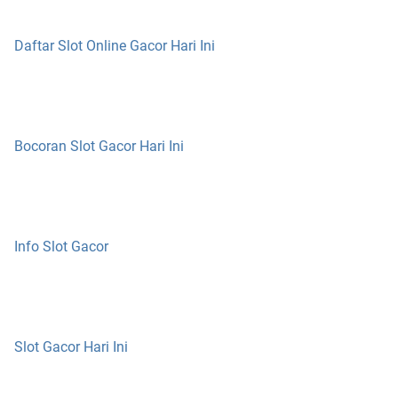
Daftar Slot Online Gacor Hari Ini
Bocoran Slot Gacor Hari Ini
Info Slot Gacor
Slot Gacor Hari Ini