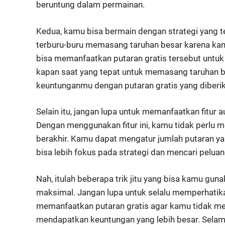
beruntung dalam permainan.
Kedua, kamu bisa bermain dengan strategi yang t
terburu-buru memasang taruhan besar karena kam
bisa memanfaatkan putaran gratis tersebut untuk
kapan saat yang tepat untuk memasang taruhan 
keuntunganmu dengan putaran gratis yang diberik
Selain itu, jangan lupa untuk memanfaatkan fitur 
Dengan menggunakan fitur ini, kamu tidak perlu me
berakhir. Kamu dapat mengatur jumlah putaran y
bisa lebih fokus pada strategi dan mencari pelu
Nah, itulah beberapa trik jitu yang bisa kamu gu
maksimal. Jangan lupa untuk selalu memperhatika
memanfaatkan putaran gratis agar kamu tidak me
mendapatkan keuntungan yang lebih besar. Sela