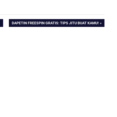
NEXT
!
DAPETIN FREESPIN GRATIS: TIPS JITU BUAT KAMU!
POST: