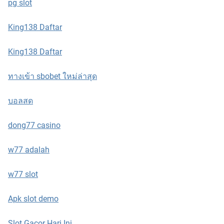
pg slot
King138 Daftar
King138 Daftar
ทางเข้า sbobet ใหม่ล่าสุด
บอลสด
dong77 casino
w77 adalah
w77 slot
Apk slot demo
Slot Gacor Hari Ini