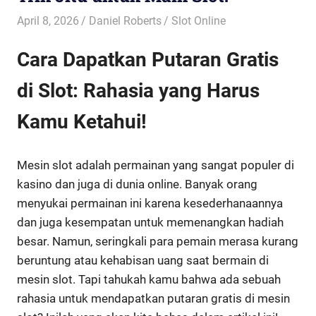
April 8, 2026
Daniel Roberts
Slot Online
Cara Dapatkan Putaran Gratis
di Slot: Rahasia yang Harus
Kamu Ketahui!
Mesin slot adalah permainan yang sangat populer di
kasino dan juga di dunia online. Banyak orang
menyukai permainan ini karena kesederhanaannya
dan juga kesempatan untuk memenangkan hadiah
besar. Namun, seringkali para pemain merasa kurang
beruntung atau kehabisan uang saat bermain di
mesin slot. Tapi tahukah kamu bahwa ada sebuah
rahasia untuk mendapatkan putaran gratis di mesin