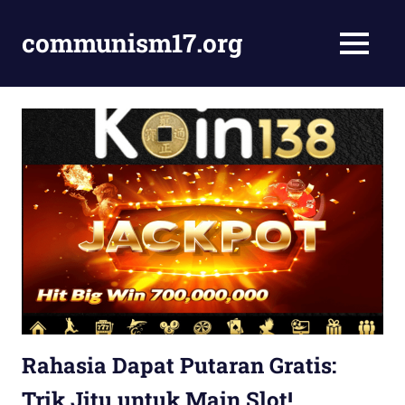
Skip
to
communism17.org
MENU
content
communism17.org
Rahasia Dapat Putaran Gratis:
Trik Jitu untuk Main Slot!