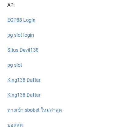
APi
EGP88 Login
pg slot login
Situs Devil138
pg slot
King138 Daftar
King138 Daftar
ทางเข้า sbobet ใหม่ล่าสุด
บอลสด