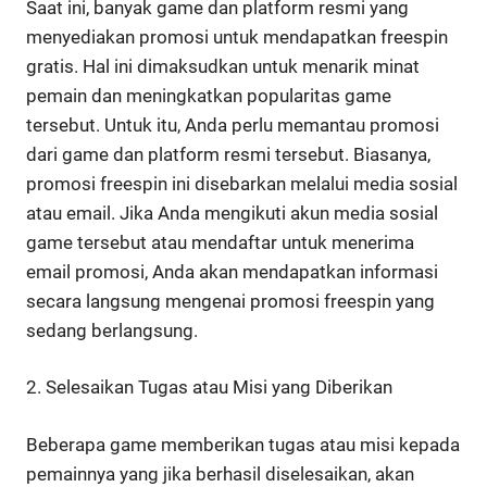
Saat ini, banyak game dan platform resmi yang
menyediakan promosi untuk mendapatkan freespin
gratis. Hal ini dimaksudkan untuk menarik minat
pemain dan meningkatkan popularitas game
tersebut. Untuk itu, Anda perlu memantau promosi
dari game dan platform resmi tersebut. Biasanya,
promosi freespin ini disebarkan melalui media sosial
atau email. Jika Anda mengikuti akun media sosial
game tersebut atau mendaftar untuk menerima
email promosi, Anda akan mendapatkan informasi
secara langsung mengenai promosi freespin yang
sedang berlangsung.
2. Selesaikan Tugas atau Misi yang Diberikan
Beberapa game memberikan tugas atau misi kepada
pemainnya yang jika berhasil diselesaikan, akan