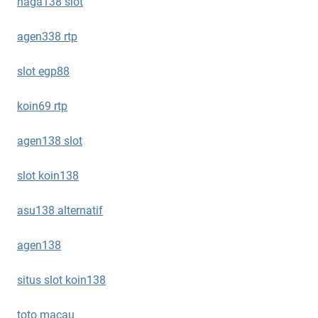
naga138 slot
agen338 rtp
slot egp88
koin69 rtp
agen138 slot
slot koin138
asu138 alternatif
agen138
situs slot koin138
toto macau