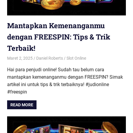
Mantapkan Kemenanganmu
dengan FREESPIN: Tips & Trik
Terbaik!
Maret 2, 2025
Daniel Roberts
Slot Online
Hai para penjudi online! Sudah tau belum cara
mantapkan kemenanganmu dengan FREESPIN? Simak
artikel ini untuk tips & trik terbaiknya! #judionline
#freespin
READ MORE