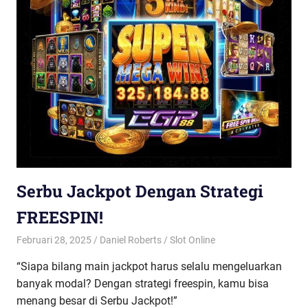
Serbu Jackpot Dengan Strategi
FREESPIN!
Februari 28, 2025
Daniel Roberts
Slot Online
“Siapa bilang main jackpot harus selalu mengeluarkan
banyak modal? Dengan strategi freespin, kamu bisa
menang besar di Serbu Jackpot!”