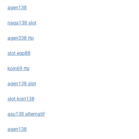
agen138
naga138 slot
agen338 rtp
slot egp88
koin69 rtp
agen138 slot
slot koin138
asu138 alternatif
agen138