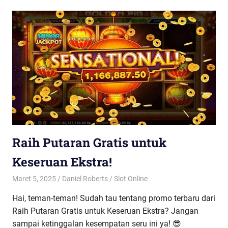
Raih Putaran Gratis untuk
Keseruan Ekstra!
Maret 5, 2025
Daniel Roberts
Slot Online
Hai, teman-teman! Sudah tau tentang promo terbaru dari
Raih Putaran Gratis untuk Keseruan Ekstra? Jangan
sampai ketinggalan kesempatan seru ini ya! 😎