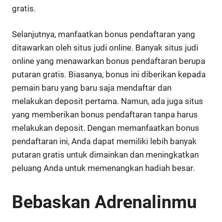
gratis.
Selanjutnya, manfaatkan bonus pendaftaran yang
ditawarkan oleh situs judi online. Banyak situs judi
online yang menawarkan bonus pendaftaran berupa
putaran gratis. Biasanya, bonus ini diberikan kepada
pemain baru yang baru saja mendaftar dan
melakukan deposit pertama. Namun, ada juga situs
yang memberikan bonus pendaftaran tanpa harus
melakukan deposit. Dengan memanfaatkan bonus
pendaftaran ini, Anda dapat memiliki lebih banyak
putaran gratis untuk dimainkan dan meningkatkan
peluang Anda untuk memenangkan hadiah besar.
Bebaskan Adrenalinmu