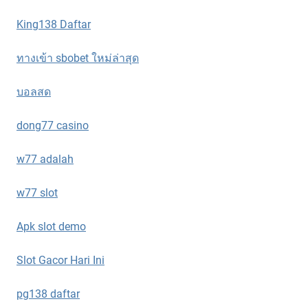
King138 Daftar
ทางเข้า sbobet ใหม่ล่าสุด
บอลสด
dong77 casino
w77 adalah
w77 slot
Apk slot demo
Slot Gacor Hari Ini
pg138 daftar