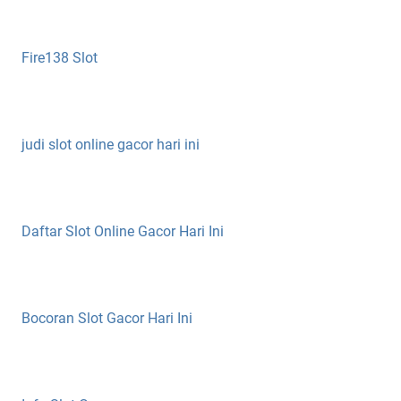
Fire138 Slot
judi slot online gacor hari ini
Daftar Slot Online Gacor Hari Ini
Bocoran Slot Gacor Hari Ini