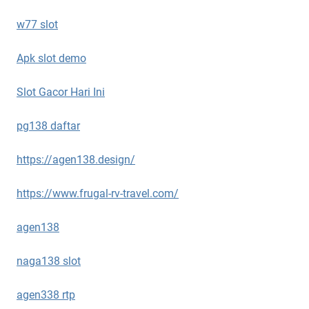
w77 slot
Apk slot demo
Slot Gacor Hari Ini
pg138 daftar
https://agen138.design/
https://www.frugal-rv-travel.com/
agen138
naga138 slot
agen338 rtp