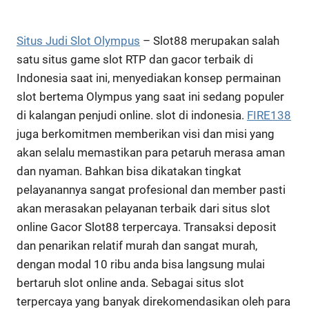
Situs Judi Slot Olympus
– Slot88 merupakan salah
satu situs game slot RTP dan gacor terbaik di
Indonesia saat ini, menyediakan konsep permainan
slot bertema Olympus yang saat ini sedang populer
di kalangan penjudi online. slot di indonesia.
FIRE138
juga berkomitmen memberikan visi dan misi yang
akan selalu memastikan para petaruh merasa aman
dan nyaman. Bahkan bisa dikatakan tingkat
pelayanannya sangat profesional dan member pasti
akan merasakan pelayanan terbaik dari situs slot
online Gacor Slot88 terpercaya. Transaksi deposit
dan penarikan relatif murah dan sangat murah,
dengan modal 10 ribu anda bisa langsung mulai
bertaruh slot online anda. Sebagai situs slot
terpercaya yang banyak direkomendasikan oleh para