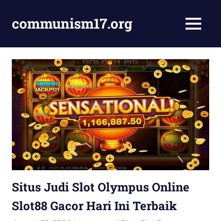
Skip
to
communism17.org
MENU
content
communism17.org
Situs Judi Slot Olympus Online
Slot88 Gacor Hari Ini Terbaik