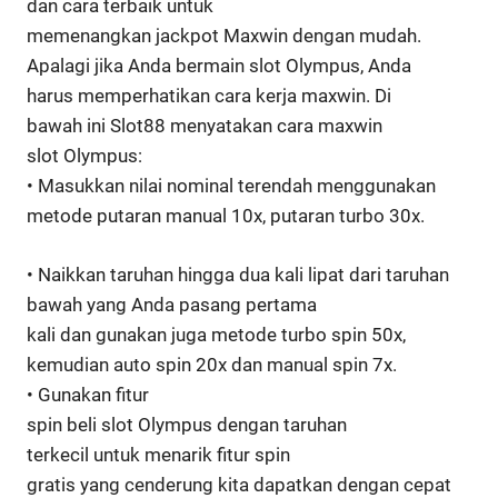
dan cara terbaik untuk
memenangkan jackpot Maxwin dengan mudah.
Apalagi jika Anda bermain slot Olympus, Anda
harus memperhatikan cara kerja maxwin. Di
bawah ini Slot88 menyatakan cara maxwin
slot Olympus:
• Masukkan nilai nominal terendah menggunakan
metode putaran manual 10x, putaran turbo 30x.
• Naikkan taruhan hingga dua kali lipat dari taruhan
bawah yang Anda pasang pertama
kali dan gunakan juga metode turbo spin 50x,
kemudian auto spin 20x dan manual spin 7x.
• Gunakan fitur
spin beli slot Olympus dengan taruhan
terkecil untuk menarik fitur spin
gratis yang cenderung kita dapatkan dengan cepat