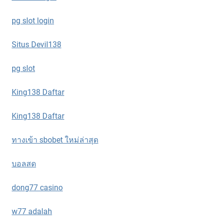
pg slot login
Situs Devil138
pg slot
King138 Daftar
King138 Daftar
ทางเข้า sbobet ใหม่ล่าสุด
บอลสด
dong77 casino
w77 adalah