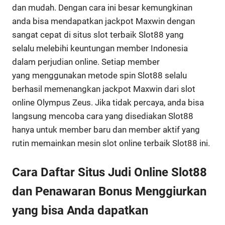
dan mudah. Dengan cara ini besar kemungkinan
anda bisa mendapatkan jackpot Maxwin dengan
sangat cepat di situs slot terbaik Slot88 yang
selalu melebihi keuntungan member Indonesia
dalam perjudian online. Setiap member
yang menggunakan metode spin Slot88 selalu
berhasil memenangkan jackpot Maxwin dari slot
online Olympus Zeus. Jika tidak percaya, anda bisa
langsung mencoba cara yang disediakan Slot88
hanya untuk member baru dan member aktif yang
rutin memainkan mesin slot online terbaik Slot88 ini.
Cara Daftar Situs Judi Online Slot88
dan Penawaran Bonus Menggiurkan
yang bisa Anda dapatkan