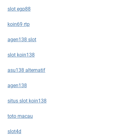
slot egp88
koin69 rtp
agen138 slot
slot koin138
asu138 alternatif
agen138
situs slot koin138
toto macau
slot4d